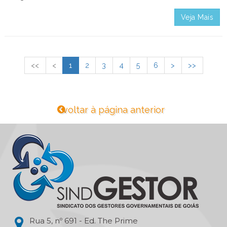
Veja Mais
<<
<
1
2
3
4
5
6
>
>>
voltar à página anterior
Rua 5, nº 691 - Ed. The Prime